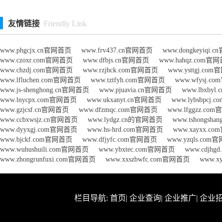
友情链接
Friendly Link
www.phgcjx.cn官网首页
www.frv437.cn官网首页
www.dongkeyiqi
www.czoxr.com官网首页
www.dfbjs.cn官网首页
www.hahqz.com官
www.chzdj.com官网首页
www.rzjhck.com官网首页
www.ysttgj.co
www.lfluchen.com官网首页
www.tztfyh.com官网首页
www.wfysj.
www.js-shenghong.cn官网首页
www.pjuavia.cn官网首页
www.lbxby
www.lnycpx.com官网首页
www.ukxanyt.cn官网首页
www.lybsbpcj
www.gzjcsf.cn官网首页
www.dfzmqc.com官网首页
www.lfggzz.co
www.ccbxwsjz.cn官网首页
www.lydgz.cn的官网首页
www.tshongsh
www.dyyxgj.com官网首页
www.hs-hrd.com官网首页
www.xayxx.c
www.bjckf.com官网首页
www.dfjyfc.com官网首页
www.yzqls.co
www.wuhushuili.com官网首页
www.ybxtec.com官网首页
www.cdjh
www.zhongrunfuxi.com官网首页
www.xxszbwfc.com官网首页
www.
栏目导航:
首页
|
企业查询
|
企业推广
|
企业