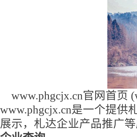
www.phgcjx.cn官网首页 (ww
www.phgcjx.cn是一
展示，札达企业产品推广等