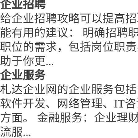
企业招聘
给企业招聘攻略可以提高招
能有用的建议： 明确招聘
职位的需求，包括岗位职责
助于你更...
企业服务
札达企业网的企业服务包括
软件开发、网络管理、IT
方面。 金融服务：企业理
流服...