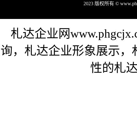
2023 版权所有 © www.p
札达企业网www.phgc
询，札达企业形象展示，
性的札